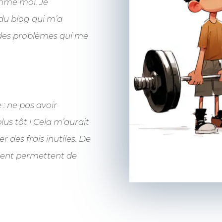
mme moi. Je
du blog qui m’a
 des problèmes qui me
 : ne pas avoir
lus tôt ! Cela m’aurait
 des frais inutiles. De
ement permettent de