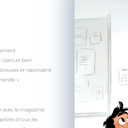
èrement
clairs et bien
mbreuses et répondent
mande. »
ce avec le magazine
aptées à tous les